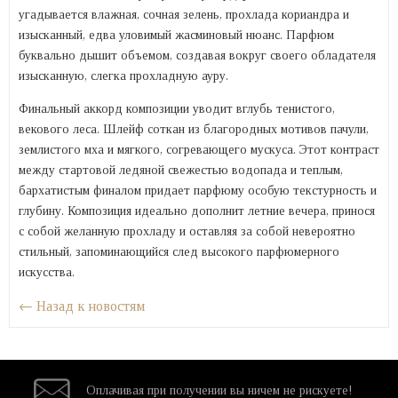
угадывается влажная, сочная зелень, прохлада кориандра и
изысканный, едва уловимый жасминовый нюанс. Парфюм
буквально дышит объемом, создавая вокруг своего обладателя
изысканную, слегка прохладную ауру.
Финальный аккорд композиции уводит вглубь тенистого,
векового леса. Шлейф соткан из благородных мотивов пачули,
землистого мха и мягкого, согревающего мускуса. Этот контраст
между стартовой ледяной свежестью водопада и теплым,
бархатистым финалом придает парфюму особую текстурность и
глубину. Композиция идеально дополнит летние вечера, принося
с собой желанную прохладу и оставляя за собой невероятно
стильный, запоминающийся след высокого парфюмерного
искусства.
← Назад к новостям
Оплачивая при
получении вы
ничем не рискуете!