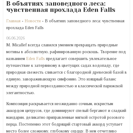
В объятиях заповедного леса:
чувственная прохлада Eden Falls
Главная
-
Новости
- В объятиях заповедного леса: чувственная
прохлада Eden Falls
06.06.2026
M. Micallef всегда славился умением превращать природные
мотивы в абсолютную, рафинированную роскошь. Творение под
названием
Eden Falls
предлагает совершить увлекательное
путешествие к затерянному в цветущих садах водопаду, где
природная свежесть сливается с благородной древесной базой в
единую, завораживающую симфонию. Это изящный баланс
между природной первозданностью и классической парижской
элегантностью.
Композиция раскрывается неожиданно сочным, искристым
аккордом цитрусов, где доминируют спелый бергамот и сладкий
мандарин, деликатно приправленные мягкой остротой розового
перца. Постепенно этот бодрящий стартовый аккорд уступает
место более сложному, глубокому сердцу. В нем отчетливо