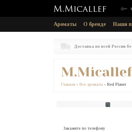
Ароматы
О бренде
Наши п
Доставка по всей России б
M.Micalle
Главная
-
Все ароматы
- Red Planet
Закажите по телефону