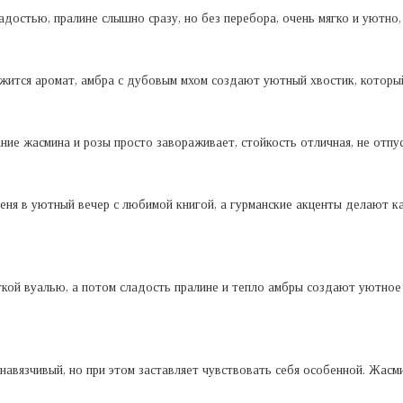
ладостью, пралине слышно сразу, но без перебора, очень мягко и уютно
ржится аромат, амбра с дубовым мхом создают уютный хвостик, которы
ние жасмина и розы просто завораживает, стойкость отличная, не отпус
еня в уютный вечер с любимой книгой, а гурманские акценты делают
кой вуалью, а потом сладость пралине и тепло амбры создают уютное 
 навязчивый, но при этом заставляет чувствовать себя особенной. Жасми