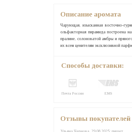
Описание аромата
Чарующая, изысканная восточно-гурм
ольфакторная пирамида построена н
пралине, солоноватой амбры и пряног
их всем ценителям эксклюзивной парф
Способы доставки:
Почта России
EMS
Отзывы покупателей
Ульяна Чернова,
29.08.2025:
пишет