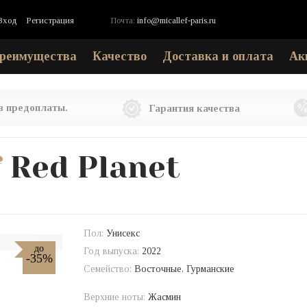
Вход
Регистрация
Почта:
info@micallef-paris.ru
реимущества
Качество
Доставка и оплата
Ак
ез предоплаты.
Гарантия качества
f
Red Planet
Пол:
Унисекс
до
Год выпуска:
2022
-35%
Семейство:
Восточные, Гурманские
Верхние ноты:
Жасмин