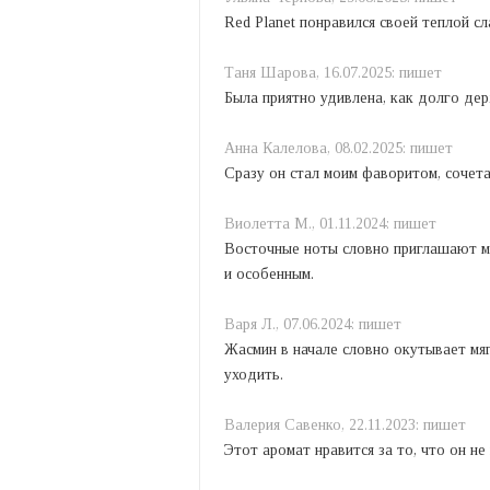
Red Planet понравился своей теплой с
Таня Шарова,
16.07.2025:
пишет
Была приятно удивлена, как долго де
Анна Калелова,
08.02.2025:
пишет
Сразу он стал моим фаворитом, сочета
Виолетта M.,
01.11.2024:
пишет
Восточные ноты словно приглашают м
и особенным.
Варя Л.,
07.06.2024:
пишет
Жасмин в начале словно окутывает мяг
уходить.
Валерия Савенко,
22.11.2023:
пишет
Этот аромат нравится за то, что он не