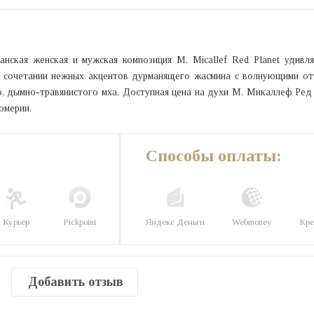
анская женская и мужская композиция M. Micallef Red Planet удивля
а сочетании нежных акцентов дурманящего жасмина с волнующими от
о, дымно-травянистого мха. Доступная цена на духи М. Микаллеф Ред
юмерии.
Способы оплаты:
Курьер
Pickpoint
Яндекс Деньги
Webmoney
Кре
Добавить отзыв