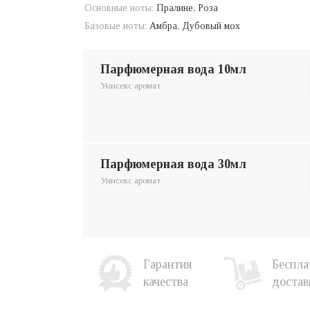
Основные ноты:
Пралине, Роза
Базовые ноты:
Амбра, Дубовый мох
парфюмерная вода 10мл
Унисекс аромат
парфюмерная вода 30мл
Унисекс аромат
Гарантия
Беспла
качества
достав