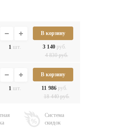
3 140
руб.
1
шт.
4 830
руб.
11 986
руб.
1
шт.
18 440
руб.
тная
Система
ка
скидок