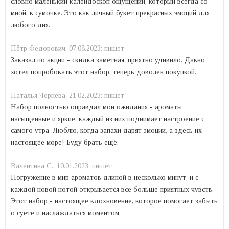
словно маленький калейдоскоп ощущений, который всегда со
мной, в сумочке. Это как личный букет прекрасных эмоций для
любого дня.
Пётр Фёдорович,
07.08.2023:
пишет
Заказал по акции - скидка заметная, приятно удивило. Давно
хотел попробовать этот набор, теперь доволен покупкой.
Наталья Чернёва,
21.02.2023:
пишет
Набор полностью оправдал мои ожидания - ароматы
насыщенные и яркие, каждый из них поднимает настроение с
самого утра. Люблю, когда запахи дарят эмоции, а здесь их
настоящее море! Буду брать ещё.
Валентина С.,
10.01.2023:
пишет
Погружение в мир ароматов длиной в несколько минут, и с
каждой новой нотой открывается все больше приятных чувств.
Этот набор - настоящее вдохновение, которое помогает забыть
о суете и наслаждаться моментом.