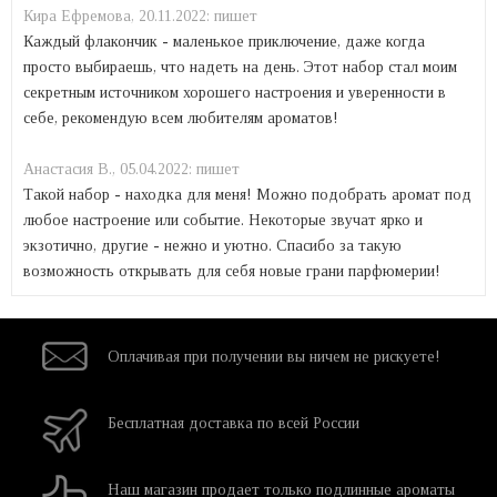
Кира Ефремова,
20.11.2022:
пишет
Каждый флакончик - маленькое приключение, даже когда
просто выбираешь, что надеть на день. Этот набор стал моим
секретным источником хорошего настроения и уверенности в
себе, рекомендую всем любителям ароматов!
Анастасия В.,
05.04.2022:
пишет
Такой набор - находка для меня! Можно подобрать аромат под
любое настроение или событие. Некоторые звучат ярко и
экзотично, другие - нежно и уютно. Спасибо за такую
возможность открывать для себя новые грани парфюмерии!
Оплачивая при
получении вы
ничем не рискуете!
Бесплатная
доставка
по всей России
Наш магазин
продает только
подлинные ароматы