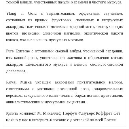
томной ванили, чувственных пачули, карамели и чистого мускуса.
Ylang in Gold с выразительным, эффектным звучанием,
сотканным из пряных, фруктовых, специевых и цитрусовых
аккордов, сплетенных с мотивами эфирной мяты, благоухающих
цветов, нюансами сливочной магнолии, экзотической мякоти
кокоса, мха и ванильно-мускусных мотивов.
Pure Extreme с оттенками свежей амбры, утонченной гардении,
изысканной розы, упоительного жасмина в обрамлении мягких
аккордов шелковистого мускуса и ценной, смолисто-хвойной
древесины.
Royal Muska украшен аккордами притягательной малины,
сплетенными с мотивами роскошной розы, очаровательных
персиков, сексуального иланг-иланга, бархатистыми древесными,
анималистическими и мускусными акцентами.
Купить комплект М. Микаллеф Перфум Флауверс Коффрет Сет
можно у нас в интернет-магазине с доставкой по всей России.