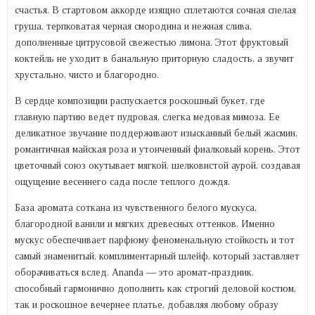
счастья. В стартовом аккорде изящно сплетаются сочная спелая
груша, терпковатая черная смородина и нежная слива,
дополненные цитрусовой свежестью лимона. Этот фруктовый
коктейль не уходит в банальную приторную сладость, а звучит
хрустально, чисто и благородно.
В сердце композиции распускается роскошный букет, где
главную партию ведет пудровая, слегка медовая мимоза. Ее
деликатное звучание поддерживают изысканный белый жасмин,
романтичная майская роза и утонченный фиалковый корень. Этот
цветочный союз окутывает мягкой, шелковистой аурой, создавая
ощущение весеннего сада после теплого дождя.
База аромата соткана из чувственного белого мускуса,
благородной ванили и мягких древесных оттенков. Именно
мускус обеспечивает парфюму феноменальную стойкость и тот
самый знаменитый, комплиментарный шлейф, который заставляет
оборачиваться вслед. Ananda — это аромат-праздник,
способный гармонично дополнить как строгий деловой костюм,
так и роскошное вечернее платье, добавляя любому образу