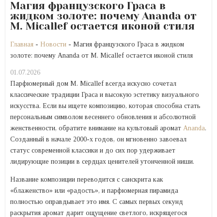
Магия французского Граса в
жидком золоте: почему Ananda от
M. Micallef остается иконой стиля
Главная
-
Новости
- Магия французского Граса в жидком
золоте: почему Ananda от M. Micallef остается иконой стиля
01.07.2026
Парфюмерный дом M. Micallef всегда искусно сочетал
классические традиции Граса и высокую эстетику визуального
искусства. Если вы ищете композицию, которая способна стать
персональным символом весеннего обновления и абсолютной
женственности, обратите внимание на культовый аромат
Ananda
.
Созданный в начале 2000-х годов, он мгновенно завоевал
статус современной классики и до сих пор удерживает
лидирующие позиции в сердцах ценителей утонченной ниши.
Название композиции переводится с санскрита как
«блаженство» или «радость», и парфюмерная пирамида
полностью оправдывает это имя. С самых первых секунд
раскрытия аромат дарит ощущение светлого, искрящегося