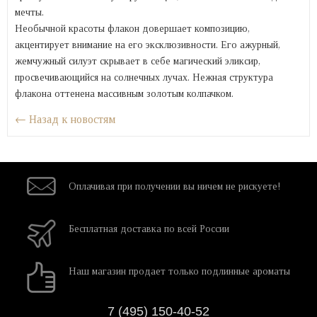
мечты.
Необычной красоты флакон довершает композицию,
акцентирует внимание на его эксклюзивности. Его ажурный,
жемчужный силуэт скрывает в себе магический эликсир,
просвечивающийся на солнечных лучах. Нежная структура
флакона оттенена массивным золотым колпачком.
← Назад к новостям
Оплачивая при
получении вы
ничем не рискуете!
Бесплатная
доставка
по всей России
Наш магазин
продает только
подлинные ароматы
7 (495) 150-40-52