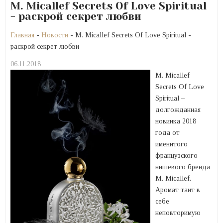
M. Micallef Secrets Of Love Spiritual
- раскрой секрет любви
Главная
-
Новости
- M. Micallef Secrets Of Love Spiritual -
раскрой секрет любви
06.11.2018
M. Micallef
Secrets Of Love
Spiritual –
долгожданная
новинка 2018
года от
именитого
французского
нишевого бренда
M. Micallef.
Аромат таит в
себе
неповторимую