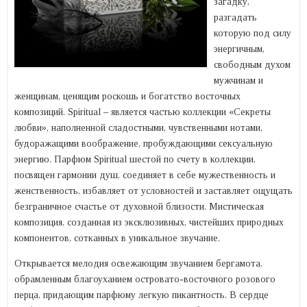
загадку,
разгадать
которую под силу
энергичным,
свободным духом
мужчинам и
женщинам, ценящим роскошь и богатство восточных
композиций. Spiritual – является частью коллекции «Секреты
любви», наполненной сладостными, чувственными нотами,
будоражащими воображение, пробуждающими сексуальную
энергию. Парфюм Spiritual шестой по счету в коллекции,
посвящен гармонии душ, соединяет в себе мужественность и
женственность, избавляет от условностей и заставляет ощущать
безграничное счастье от духовной близости. Мистическая
композиция, созданная из эксклюзивных, чистейших природных
компонентов, сотканных в уникальное звучание.
Открывается мелодия освежающим звучанием бергамота,
обрамленным благоуханием островато-восточного розового
перца, придающим парфюму легкую пикантность. В сердце