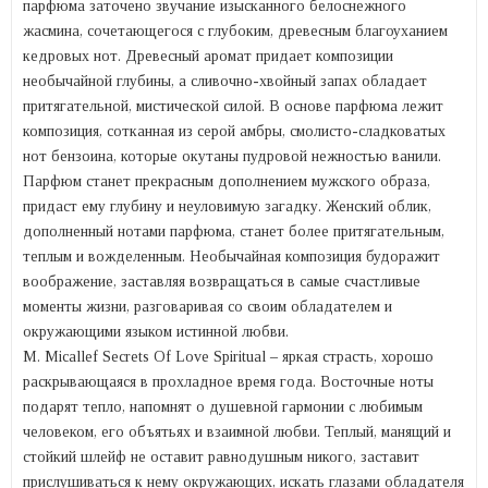
парфюма заточено звучание изысканного белоснежного
жасмина, сочетающегося с глубоким, древесным благоуханием
кедровых нот. Древесный аромат придает композиции
необычайной глубины, а сливочно-хвойный запах обладает
притягательной, мистической силой. В основе парфюма лежит
композиция, сотканная из серой амбры, смолисто-сладковатых
нот бензоина, которые окутаны пудровой нежностью ванили.
Парфюм станет прекрасным дополнением мужского образа,
придаст ему глубину и неуловимую загадку. Женский облик,
дополненный нотами парфюма, станет более притягательным,
теплым и вожделенным. Необычайная композиция будоражит
воображение, заставляя возвращаться в самые счастливые
моменты жизни, разговаривая со своим обладателем и
окружающими языком истинной любви.
M. Micallef Secrets Of Love Spiritual – яркая страсть, хорошо
раскрывающаяся в прохладное время года. Восточные ноты
подарят тепло, напомнят о душевной гармонии с любимым
человеком, его объятьях и взаимной любви. Теплый, манящий и
стойкий шлейф не оставит равнодушным никого, заставит
прислушиваться к нему окружающих, искать глазами обладателя