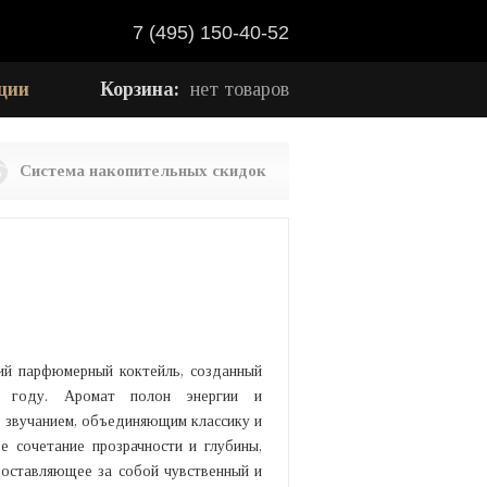
7 (495) 150-40-52
ции
Корзина:
нет товаров
Система накопительных скидок
е
й парфюмерный коктейль, созданный
3 году. Аромат полон энергии и
 звучанием, объединяющим классику и
е сочетание прозрачности и глубины,
оставляющее за собой чувственный и