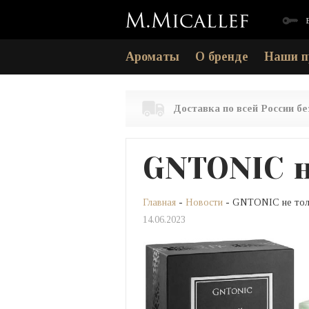
Ароматы
О бренде
Наши п
Доставка по всей России б
GNTONIC н
Главная
-
Новости
- GNTONIC не толь
14.06.2023