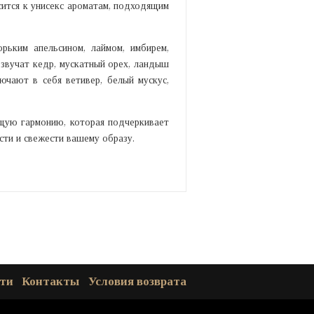
тся к унисекс ароматам, подходящим
рьким апельсином, лаймом, имбирем,
 звучат кедр, мускатный орех, ландыш
ючают в себя ветивер, белый мускус,
щую гармонию, которая подчеркивает
сти и свежести вашему образу.
ти
Контакты
Условия возврата