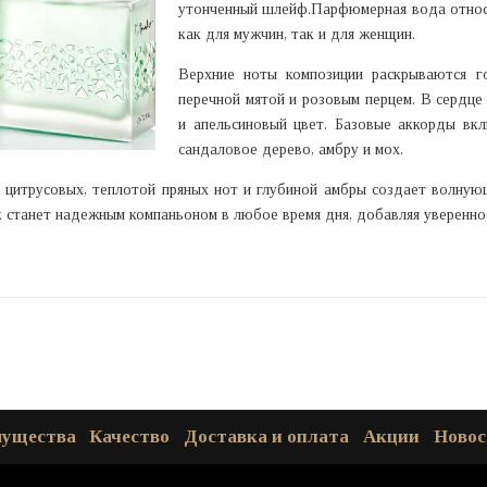
утонченный шлейф.Парфюмерная вода относи
как для мужчин, так и для женщин.
Верхние ноты композиции раскрываются го
перечной мятой и розовым перцем. В сердце
и апельсиновый цвет. Базовые аккорды вкл
сандаловое дерево, амбру и мох.
 цитрусовых, теплотой пряных нот и глубиной амбры создает волную
 станет надежным компаньоном в любое время дня, добавляя уверенно
мущества
Качество
Доставка и оплата
Акции
Новос