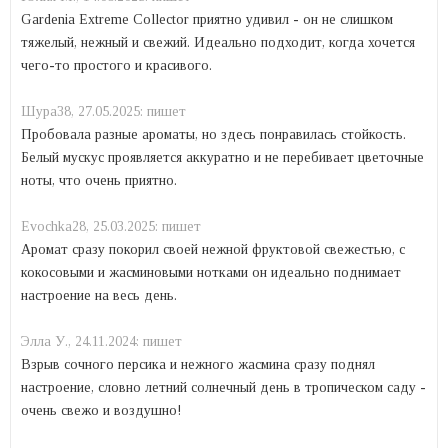
Gardenia Extreme Collector приятно удивил - он не слишком
тяжелый, нежный и свежий. Идеально подходит, когда хочется
чего-то простого и красивого.
Шура38,
27.05.2025:
пишет
Пробовала разные ароматы, но здесь понравилась стойкость.
Белый мускус проявляется аккуратно и не перебивает цветочные
ноты, что очень приятно.
Evochka28,
25.03.2025:
пишет
Аромат сразу покорил своей нежной фруктовой свежестью, с
кокосовыми и жасминовыми нотками он идеально поднимает
настроение на весь день.
Элла У.,
24.11.2024:
пишет
Взрыв сочного персика и нежного жасмина сразу поднял
настроение, словно летний солнечный день в тропическом саду -
очень свежо и воздушно!