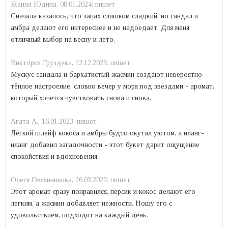
Жанна Юдина,
08.01.2024:
пишет
Сначала казалось, что запах слишком сладкий, но сандал и
амбра делают его интереснее и не надоедает. Для меня
отличный выбор на весну и лето.
Виктория Груздева,
12.12.2023:
пишет
Мускус сандала и бархатистый жасмин создают невероятно
тёплое настроение, словно вечер у моря под звёздами - аромат,
который хочется чувствовать снова и снова.
Агата А.,
16.01.2023:
пишет
Лёгкий шлейф кокоса и амбры будто окутал уютом, а иланг-
иланг добавил загадочности - этот букет дарит ощущение
спокойствия и вдохновения.
Олеся Овсянникова,
26.03.2022:
пишет
Этот аромат сразу понравился, персик и кокос делают его
легким, а жасмин добавляет нежности. Ношу его с
удовольствием, подходит на каждый день.