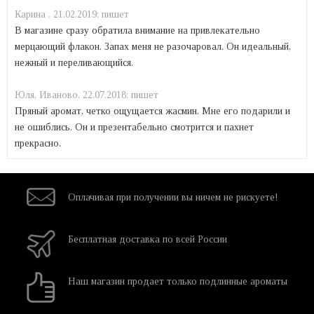
Карина ,
21.02.2019:
пишет
В магазине сразу обратила внимание на привлекательно
мерцающий флакон. Запах меня не разочаровал. Он идеальный,
нежный и переливающийся.
Юля, Иваново,
22.07.2018:
пишет
Пряный аромат, четко ощущается жасмин. Мне его подарили и
не ошиблись. Он и презентабельно смотрится и пахнет
прекрасно.
Оплачивая при
получении вы
ничем не рискуете!
Бесплатная
доставка
по всей России
Наш магазин
продает только
подлинные ароматы