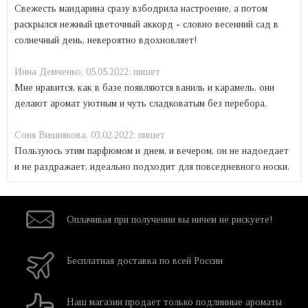
Свежесть мандарина сразу взбодрила настроение, а потом
раскрылся нежный цветочный аккорд - словно весенний сад в
солнечный день, невероятно вдохновляет!
Инна Демченко,
05.05.2022:
пишет
Мне нравится, как в базе появляются ваниль и карамель, они
делают аромат уютным и чуть сладковатым без перебора.
Соня Вишнякова,
03.02.2022:
пишет
Пользуюсь этим парфюмом и днем, и вечером, он не надоедает
и не раздражает, идеально подходит для повседневного носки.
Оплачивая при
получении вы
ничем не рискуете!
Бесплатная
доставка
по всей России
Наш магазин
продает только
подлинные ароматы