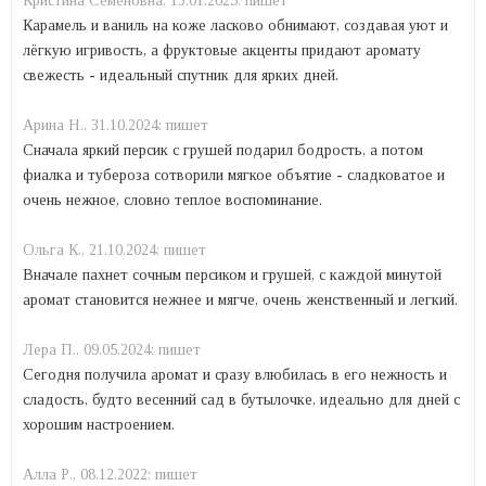
Кристина Семеновна,
13.01.2025:
пишет
Карамель и ваниль на коже ласково обнимают, создавая уют и
лёгкую игривость, а фруктовые акценты придают аромату
свежесть - идеальный спутник для ярких дней.
Арина Н.,
31.10.2024:
пишет
Сначала яркий персик с грушей подарил бодрость, а потом
фиалка и тубероза сотворили мягкое объятие - сладковатое и
очень нежное, словно теплое воспоминание.
Ольга К.,
21.10.2024:
пишет
Вначале пахнет сочным персиком и грушей, с каждой минутой
аромат становится нежнее и мягче, очень женственный и легкий.
Лера П.,
09.05.2024:
пишет
Сегодня получила аромат и сразу влюбилась в его нежность и
сладость, будто весенний сад в бутылочке, идеально для дней с
хорошим настроением.
Алла Р.,
08.12.2022:
пишет