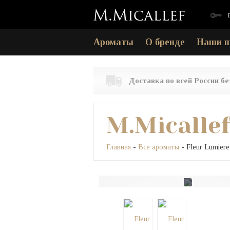
Ароматы
О бренде
Наши п
Доставка по всей России б
M.Micalle
Главная
-
Все ароматы
- Fleur Lumiere