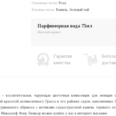
Основные ноты:
Роза
Базовые ноты:
Ваниль, Зеленый чай
парфюмерная вода 75мл
Женский аромат
Гарантия
Беспла
качества
достав
я) – восхитительная, чарующая цветочная композиция для женщин о
й красотой великолепного Грасса и его райских садов, наполненных 
рманского абрикоса с мотивами сладострастной ванили, терпкого зел
Микаллеф Флер Люмьер можно купить у нас в интернет магазине.