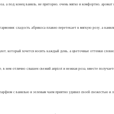
оза, а под конец ваниль, не приторно, очень мягко и комфортно, арома
гармония: сладость абрикоса плавно перетекает в мягкую розу, а вани
уют, который хочется носить каждый день, а цветочные оттенки словн
, в нем отлично слышен свежий апрicot и нежная роза, вместе получает
арфюм с ванилью и зеленым чаем приятно удивил своей свежестью и л