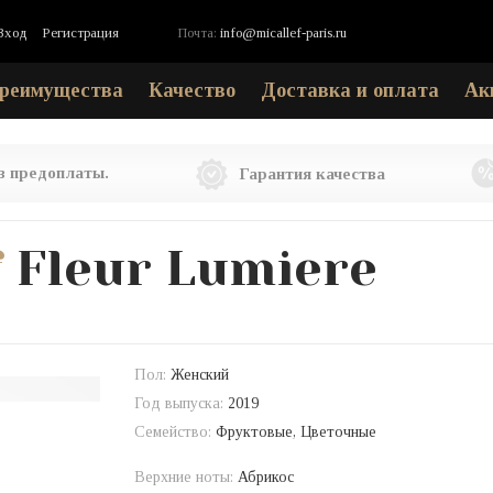
Вход
Регистрация
Почта:
info@micallef-paris.ru
реимущества
Качество
Доставка и оплата
Ак
ез предоплаты.
Гарантия качества
f
Fleur Lumiere
Пол:
Женский
Год выпуска:
2019
Семейство:
Фруктовые, Цветочные
Верхние ноты:
Абрикос