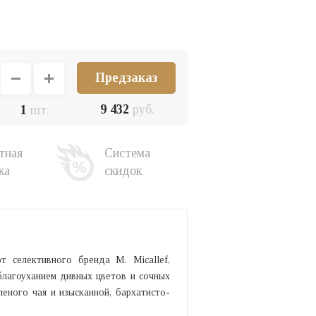
Предзаказ
9 432
руб.
1
шт.
тная
Система
ка
скидок
т селективного бренда M. Micallef,
благоуханием дивных цветов и сочных
еного чая и изысканной, бархатисто-