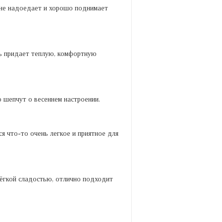
т не надоедает и хорошо поднимает
ль придает теплую, комфортную
о шепчут о весеннем настроении.
ся что-то очень легкое и приятное для
ёгкой сладостью, отлично подходит