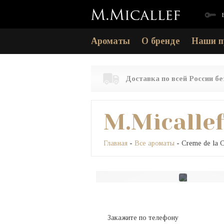
Ароматы
О бренде
Наши п
Доставка по всей России б
M.Micalle
Главная
-
Все ароматы
- Creme de la 
Закажите по телефону