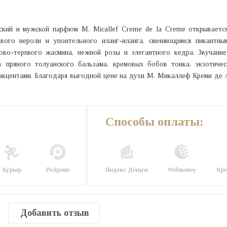
ский и мужской парфюм M. Micallef Creme de la Creme открываетс
ового нероли и упоительного иланг-иланга, сменяющимся пикантны
ово-терпкого жасмина, нежной розы и элегантного кедра. Звучание
 пряного толуанского бальзама, кремовых бобов тонка, экзотическ
акцентами. Благодаря выгодной цене на духи М. Микаллеф Креми де 
Способы оплаты:
Курьер
Pickpoint
Яндекс Деньги
Webmoney
Кре
Добавить отзыв