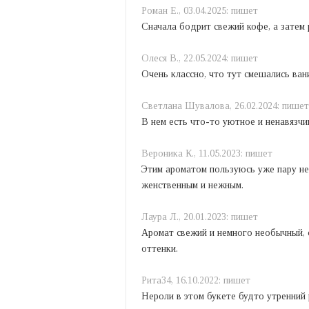
Роман Е.,
03.04.2025:
пишет
Сначала бодрит свежий кофе, а затем 
Олеся В.,
22.05.2024:
пишет
Очень классно, что тут смешались ван
Светлана Шувалова,
26.02.2024:
пишет
В нем есть что-то уютное и ненавязчи
Вероника К.,
11.05.2023:
пишет
Этим ароматом пользуюсь уже пару не
женственным и нежным.
Лаура Л.,
20.01.2023:
пишет
Аромат свежий и немного необычный, 
оттенки.
Рита34,
16.10.2022:
пишет
Нероли в этом букете будто утренний 