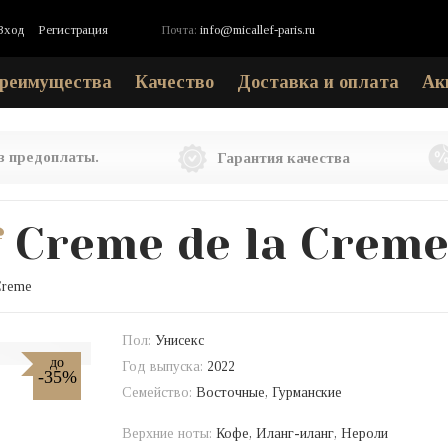
Вход
Регистрация
Почта:
info@micallef-paris.ru
реимущества
Качество
Доставка и оплата
Ак
ез предоплаты.
Гарантия качества
f
Creme de la Crem
Creme
Пол:
Унисекс
до
Год выпуска:
2022
-35%
Семейство:
Восточные, Гурманские
Верхние ноты:
Кофе, Иланг-иланг, Нероли