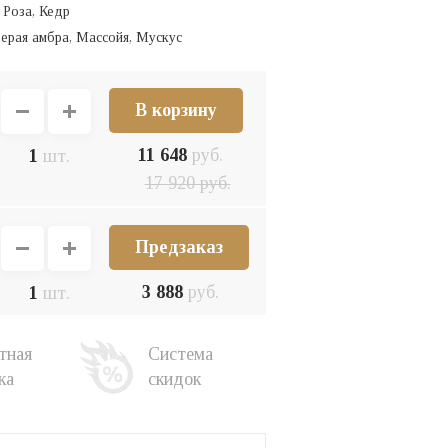
 Роза, Кедр
Серая амбра, Массойя, Мускус
11 648
руб.
1
шт.
17 920
руб.
Предзаказ
3 888
руб.
1
шт.
тная
Система
ка
скидок