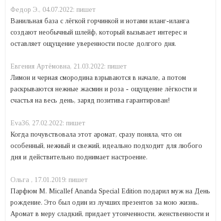
Федор Э.,
04.07.2022:
пишет
Ванильная база с лёгкой горчинкой и нотами иланг-иланга
создают необычный шлейф, который вызывает интерес и
оставляет ощущение уверенности после долгого дня.
Евгения Артёмовна,
21.03.2022:
пишет
Лимон и черная смородина взрываются в начале, а потом
раскрываются нежные жасмин и роза - ощущение лёгкости и
счастья на весь день, заряд позитива гарантирован!
Eva36,
27.02.2022:
пишет
Когда почувствовала этот аромат, сразу поняла, что он
особенный, нежный и свежий, идеально подходит для любого
дня и действительно поднимает настроение.
Ольга ,
17.01.2019:
пишет
Парфюм M. Micallef Ananda Special Edition подарил муж на День
рождение. Это был один из лучших презентов за мою жизнь.
Аромат в меру сладкий, придает утонченности, женственности и