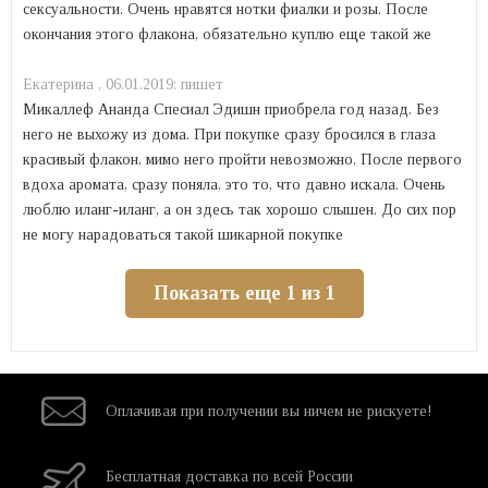
сексуальности. Очень нравятся нотки фиалки и розы. После
окончания этого флакона, обязательно куплю еще такой же
Екатерина ,
06.01.2019:
пишет
Микаллеф Ананда Спесиал Эдишн приобрела год назад. Без
него не выхожу из дома. При покупке сразу бросился в глаза
красивый флакон, мимо него пройти невозможно. После первого
вдоха аромата, сразу поняла, это то, что давно искала. Очень
люблю иланг-иланг, а он здесь так хорошо слышен. До сих пор
не могу нарадоваться такой шикарной покупке
Показать еще 1 из 1
Оплачивая при
получении вы
ничем не рискуете!
Бесплатная
доставка
по всей России