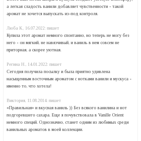
а легкая сладость ванили добавляет чувственности - такой
аромат не хочется выпускать из-под контроля.
Люба К.,
16.07.2022:
пишет
Купила этот аромат немного спонтанно, но теперь не могу без
него - он мягкий, не навязчивый, и ваниль в нем совсем не
приторная, а скорее уютная.
Регина Н.,
14.01.2022:
пишет
Сегодня получила посылку и была приятно удивлена
насыщенным восточным ароматом с нотками ванили и мускуса -
именно то, что хотела!
Виктория,
11.08.2014:
пишет
«Правильная» и вкусная ваниль )) Без всякого ванилина и нот
подгоревшего сахара. Еще я почувствовала в Vanille Orient
немного специй. Однозначно, станет одним из любимых среди
ванильных ароматов в моей коллекции.