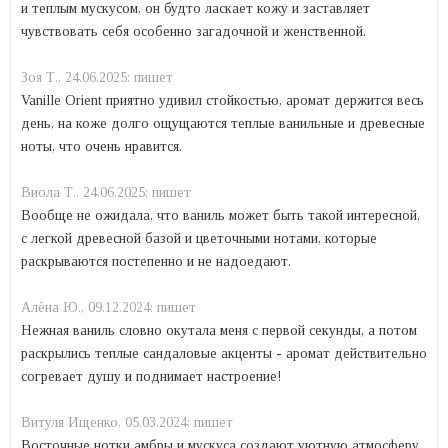
и теплым мускусом, он будто ласкает кожу и заставляет
чувствовать себя особенно загадочной и женственной.
Зоя Т.,
24.06.2025:
пишет
Vanille Orient приятно удивил стойкостью, аромат держится весь
день, на коже долго ощущаются теплые ванильные и древесные
ноты, что очень нравится.
Виола Т.,
24.06.2025:
пишет
Вообще не ожидала, что ваниль может быть такой интересной,
с легкой древесной базой и цветочными нотами, которые
раскрываются постепенно и не надоедают.
Алёна Ю.,
09.12.2024:
пишет
Нежная ваниль словно окутала меня с первой секунды, а потом
раскрылись теплые сандаловые акценты - аромат действительно
согревает душу и поднимает настроение!
Витуля Ищенко,
05.03.2024:
пишет
Восточные нотки амбры и мускуса создают уютную атмосферу,