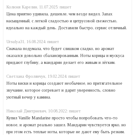
Колюня Карелин,
11.07.2025:
пишет
Цена приятно удивила, дешевле, чем везде видел. Запах
насыщенный, с легкой сладостью и цитрусовой свежестью,
идеально на каждый день. Доставили быстро, сервис отличный.
Ursulya31,
16.08.2024:
пишет
Сначала подумала, что будет слишком сладко, но аромат
оказался довольно сбалансированным. Ноты корицы и мускуса
придают глубину, а мандарин делает его живым и лёгким.
Светлана Фролянчук,
19.02.2024:
пишет
Ноты виски и корицы создают необычное, но притягательное
звучание, которое согревает и дарит уверенность, словно
уютный вечер у камина.
Николай Дмитриевич,
10.08.2022:
пишет
Купил Vanille Mandarine просто чтобы попробовать что-то
новое, и аромат реально зашел. Мандарин чувствуется ярко, но
при этом есть теплые ноты, которые не дают ему быть резким.