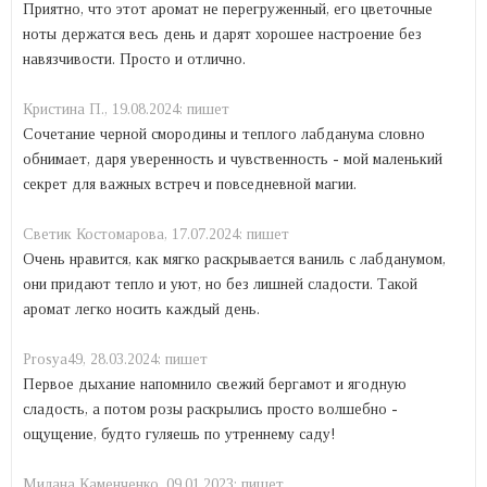
Приятно, что этот аромат не перегруженный, его цветочные
ноты держатся весь день и дарят хорошее настроение без
навязчивости. Просто и отлично.
Кристина П.,
19.08.2024:
пишет
Сочетание черной смородины и теплого лабданума словно
обнимает, даря уверенность и чувственность - мой маленький
секрет для важных встреч и повседневной магии.
Светик Костомарова,
17.07.2024:
пишет
Очень нравится, как мягко раскрывается ваниль с лабданумом,
они придают тепло и уют, но без лишней сладости. Такой
аромат легко носить каждый день.
Prosya49,
28.03.2024:
пишет
Первое дыхание напомнило свежий бергамот и ягодную
сладость, а потом розы раскрылись просто волшебно -
ощущение, будто гуляешь по утреннему саду!
Mилана Каменченко,
09.01.2023:
пишет