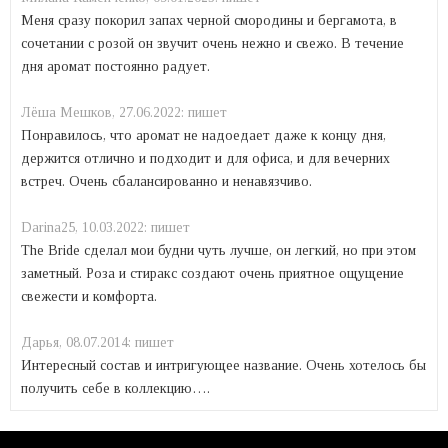
Меня сразу покорил запах черной смородины и бергамота, в
сочетании с розой он звучит очень нежно и свежо. В течение
дня аромат постоянно радует.
Лёша Mешков,
27.06.2022:
пишет
Понравилось, что аромат не надоедает даже к концу дня,
держится отлично и подходит и для офиса, и для вечерних
встреч. Очень сбалансированно и ненавязчиво.
Darina25,
10.03.2022:
пишет
The Bride сделал мои будни чуть лучше, он легкий, но при этом
заметный. Роза и стиракс создают очень приятное ощущение
свежести и комфорта.
Дарья,
08.07.2014:
пишет
Интересный состав и интригующее название. Очень хотелось бы
получить себе в коллекцию….