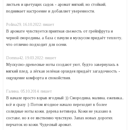
листьев и цветущих садов - аромат мягкий, но стойкий,
поднимает настроение и добавляет уверенности.
Polina29,
16.10.2022:
пишет
В аромате чувствуется приятная свежесть от грейпфрута и
черной смородины, а база с пачули и мускусом придаёт теплоту,
что отлично подходит для осени.
Domna42,
19.03.2022:
пишет
Мускусно-древесные ноты создают уют, будто завернулась в
мягкий плед, а лёгкая зелёная орхидея придаёт загадочность -
ощущение комфорта и спокойствия.
Галина,
05.10.2014:
пишет
В начале просто взрыв ягодный :)) Смородина, малина, ежевика..
всё и сразу :) Потом ягодное начало переходит в более
солидные ноты кожи, дерева ветивера. Кожи не указано в
составе, но я ее явственно чувствую. Запах новых дорогих
перчаток из кожи. Чудесный аромат.