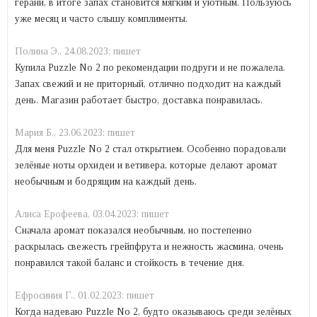
герани, в итоге запах становится мягким и уютным. Пользуюсь
уже месяц и часто слышу комплименты.
Полина Э.,
24.08.2023:
пишет
Купила Puzzle No 2 по рекомендации подруги и не пожалела.
Запах свежий и не приторный, отлично подходит на каждый
день. Магазин работает быстро, доставка понравилась.
Mария Б.,
23.06.2023:
пишет
Для меня Puzzle No 2 стал открытием. Особенно порадовали
зелёные ноты орхидеи и ветивера, которые делают аромат
необычным и бодрящим на каждый день.
Алиса Ерофеева,
03.04.2023:
пишет
Сначала аромат показался необычным, но постепенно
раскрылась свежесть грейпфрута и нежность жасмина, очень
понравился такой баланс и стойкость в течение дня.
Ефросиния Г.,
01.02.2023:
пишет
Когда надеваю Puzzle No 2, будто оказываюсь среди зелёных