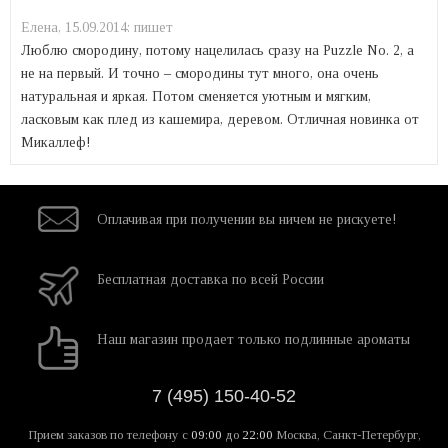
Елена,
15.09.2014:
пишет
Люблю смородину, потому нацелилась сразу на Puzzle No. 2, а
не на первый. И точно – смородины тут много, она очень
натуральная и яркая. Потом сменяется уютным и мягким,
ласковым как плед из кашемира, деревом. Отличная новинка от
Микаллеф!
Оплачивая при
получении вы
ничем не рискуете!
Бесплатная
доставка
по всей России
Наш магазин
продает только
подлинные ароматы
7 (495) 150-40-52
Прием заказов по телефону
с
09:00
до
22:00
Москва, Санкт-Петербург,