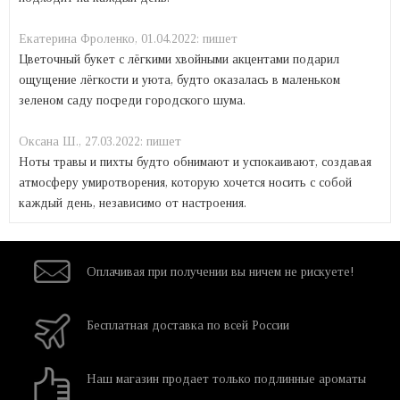
Екатерина Фроленко,
01.04.2022:
пишет
Цветочный букет с лёгкими хвойными акцентами подарил
ощущение лёгкости и уюта, будто оказалась в маленьком
зеленом саду посреди городского шума.
Оксана Ш.,
27.03.2022:
пишет
Ноты травы и пихты будто обнимают и успокаивают, создавая
атмосферу умиротворения, которую хочется носить с собой
каждый день, независимо от настроения.
Оплачивая при
получении вы
ничем не рискуете!
Бесплатная
доставка
по всей России
Наш магазин
продает только
подлинные ароматы