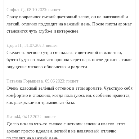
Софья Д.,
08.10.2023:
пишет
Сразу понравился свежий цветочный запах, он не навязчивый и
легкий, отлично подходит на каждый день. После пихты аромат
становится чуть глубже и интереснее.
Дора П.,
31.07.2023:
пишет
Свежесть лесного утра смешалась с цветочной нежностью,
будто будто только что прошла через парк после дождя - такое
ощущение мягкого обновления и радости.
Татьяна Горышева,
09.06.2023:
пишет
Очень классный зелёный оттенок в этом аромате. Чувствую себя
комфортно и спокойно, когда пользуюсь им, особенно нравится,
как раскрывается травянистая база.
Лиза44,
04.12.2022:
пишет
Долго искала что-то свежее с нотками зелени и цветов, этот
аромат просто идеален, легкий и не навязчивый, отлично
подходит на каждый день.