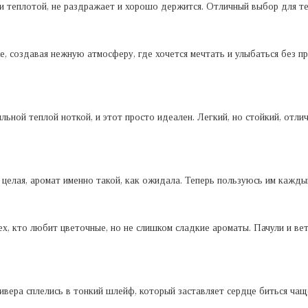
 теплотой, не раздражает и хорошо держится. Отличный выбор для тех
, создавая нежную атмосферу, где хочется мечтать и улыбаться без п
льной теплой ноткой, и этот просто идеален. Легкий, но стойкий, отл
 целая, аромат именно такой, как ожидала. Теперь пользуюсь им кажды
тех, кто любит цветочные, но не слишком сладкие ароматы. Пачули и в
ивера сплелись в тонкий шлейф, который заставляет сердце биться ча