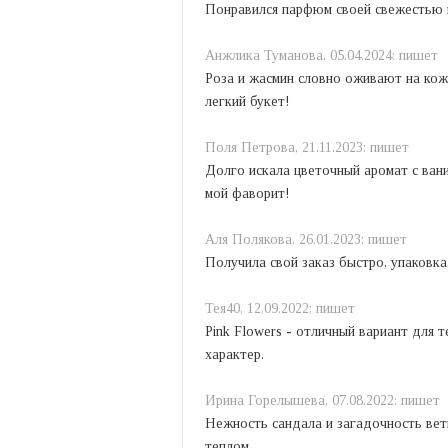
Понравился парфюм своей свежестью и
Анжлика Туманова,
05.04.2024:
пишет
Роза и жасмин словно оживают на коже
легкий букет!
Поля Петрова,
21.11.2023:
пишет
Долго искала цветочный аромат с вани
мой фаворит!
Аля Полякова,
26.01.2023:
пишет
Получила свой заказ быстро, упаковка
Тея40,
12.09.2022:
пишет
Pink Flowers - отличный вариант для 
характер.
Ирина Горелышева,
07.08.2022:
пишет
Нежность сандала и загадочность вет
теплом.