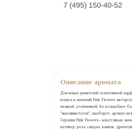
7 (495) 150-40-52
Описание аромата
Для юных ценителей селективной парф
вошел и женский Pink Flowers авторст
нежной, утонченной. Ее волшебное бл
"маслянистости", наоборот, аромат не
Героиня Pink Flowers– кокетливая, же
ветивер, роза, сандал, ваниль, древеси