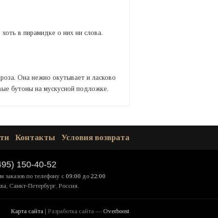
 хоть в пирамидке о них ни слова.
 роза. Она нежно окутывает и ласково
вые бутоны на мускусной подложке.
ти
Контакты
Условия возврата
495) 150-40-52
м заказов по телефону
с
09:00
до
22:00
ва, Санкт-Петербург, Россия.
Карта сайта
| Разработка сайта —
Overboost