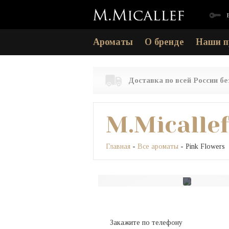
Ароматы
О бренде
Наши п
Доставка по всей России б
M.Micalle
Главная
-
Все ароматы
- Pink Flowers
Закажите по телефону