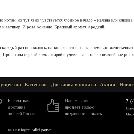
 нотам, но тут явно чувствуется ягодное начало – малина или клюква..
 и ветивер. И роза, конечно. Красивый аромат и редкий.
 каждый раз поражаюсь, насколько это нежная, кремовая, женственная
. Прочитала первый комментарий и удивилась. Только нежнейшие розо
мущества
Качество
Доставка и оплата
Акции
Новос
Бесплатная
Наш магазин
7 (
доставка
продает только
Прие
по всей России
подлинные ароматы
Моск
Почта:
info@micallef-paris.ru