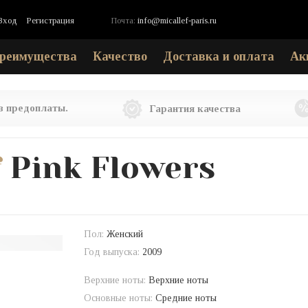
Вход
Регистрация
Почта:
info@micallef-paris.ru
реимущества
Качество
Доставка и оплата
Ак
ез предоплаты.
Гарантия качества
f
Pink Flowers
Пол:
Женский
Год выпуска:
2009
Верхние ноты:
Верхние ноты
Основные ноты:
Средние ноты