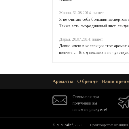
Жанна,
31.08.2014:
пишет
Я не считаю себя большим экспертом по
Также есть смородиновый лист, сандал
Дарья,
20.07.2014:
пишет
Давно имею в коллекции этот аромат и
шепчет…. Ягод никаких я не чувствую
Ароматы
О бренде
Наши преи
Оплачивая при
получении вы
ничем не рискуете!
©
M.Micallef
, 2026
Производство: Франция