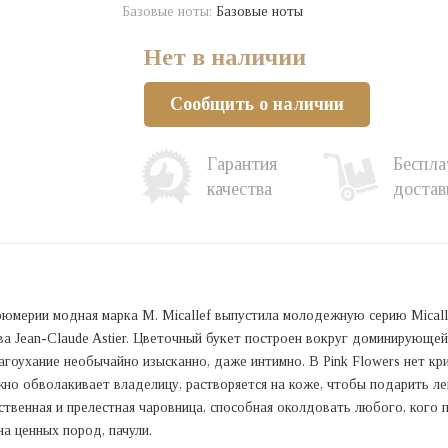
Базовые ноты:
Базовые ноты
Нет в наличии
Сообщить о наличии
Гарантия
Беспла
качества
достав
юмерии модная марка M. Micallef выпустила молодежную серию Micalle
ва Jean-Claude Astier. Цветочный букет построен вокруг доминирующей
агоухание необычайно изысканно, даже интимно. В Pink Flowers нет к
жно обволакивает владелицу, растворяется на коже, чтобы подарить ле
нственная и прелестная чаровница, способная околдовать любого, кого 
на ценных пород, пачули.