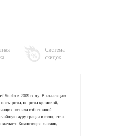
тная
Система
ка
скидок
f Studio в 2009 году. В коллекцию
 ноты розы, но розы кремовой,
ричащих нот или избыточной
гчайшую ауру грации и изящества.
пожелает. Композиция: жасмин,