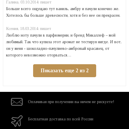
Галина,
03.10.2014:
пишет
Больше всего ощущаю тут ваниль, амбру и пачули конечно же.
Хотелось бы больше древесности, хотя и без нее он прекрасен.
Ксения,
18.03.2014:
пишет
Люблю ноту пачули в парфюмерии, и бренд Микаллеф – мой
любимый. Так что купила этот аромат не тестируя нигде. И вот,
он у меня - шоколадно-пачулиево-амбровый красавец, от
которого невозможно оторваться…
Показать еще 2 из 2
Оплачивая при
получении вы
ничем не рискуете!
Бесплатная
доставка
по всей России