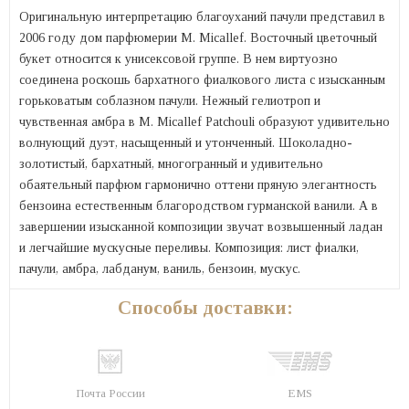
Оригинальную интерпретацию благоуханий пачули представил в
2006 году дом парфюмерии M. Micallef. Восточный цветочный
букет относится к унисексовой группе. В нем виртуозно
соединена роскошь бархатного фиалкового листа с изысканным
горьковатым соблазном пачули. Нежный гелиотроп и
чувственная амбра в M. Micallef Patchouli образуют удивительно
волнующий дуэт, насыщенный и утонченный. Шоколадно-
золотистый, бархатный, многогранный и удивительно
обаятельный парфюм гармонично оттени пряную элегантность
бензоина естественным благородством гурманской ванили. А в
завершении изысканной композиции звучат возвышенный ладан
и легчайшие мускусные переливы. Композиция: лист фиалки,
пачули, амбра, лабданум, ваниль, бензоин, мускус.
Способы доставки:
Почта России
EMS