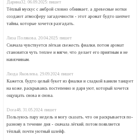
Дарина32,
06.09.2025:
пишет
Тёплый мускус с амброй словно обнимает, а древесные нотки
создают атмосферу загадочности - этот аромат будто шепчет
тайны, которые хочется разгадать.
Лиза Полякова,
20.04.2025:
пишет
Сначала чувствуется лёгкая свежесть фиалки, потом аромат
становится чуть теплее и мягче, что делает его приятным и не
навязчивым.
Люда Яковлева,
29.09.2024:
пишет
Кажется, будто целый букет из фиалки и сладкой ванили танцует
на коже, раскрываясь постепенно и даря уют, который хочется
ощущать снова и снова.
Dora48,
31.05.2024:
пишет
Пользуюсь пару недель и могу сказать, что он раскрывается по-
разному в течение дня - сначала лёгкий, потом появляется
тёплый, почти уютный шлейф.