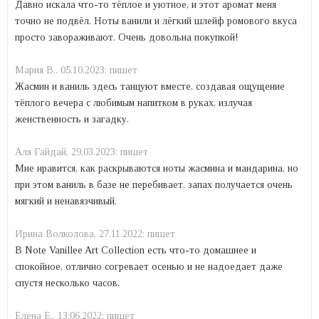
Давно искала что-то тёплое и уютное, и этот аромат меня
точно не подвёл. Ноты ванили и лёгкий шлейф ромового вкуса
просто завораживают. Очень довольна покупкой!
Mария В.,
05.10.2023:
пишет
Жасмин и ваниль здесь танцуют вместе, создавая ощущение
тёплого вечера с любимым напитком в руках, излучая
женственность и загадку.
Аля Гайдай,
29.03.2023:
пишет
Мне нравится, как раскрываются ноты жасмина и мандарина, но
при этом ваниль в базе не перебивает, запах получается очень
мягкий и ненавязчивый.
Ирина Волколова,
27.11.2022:
пишет
В Note Vanillee Art Collection есть что-то домашнее и
спокойное, отлично согревает осенью и не надоедает даже
спустя несколько часов.
Елена Е.,
13.06.2022:
пишет