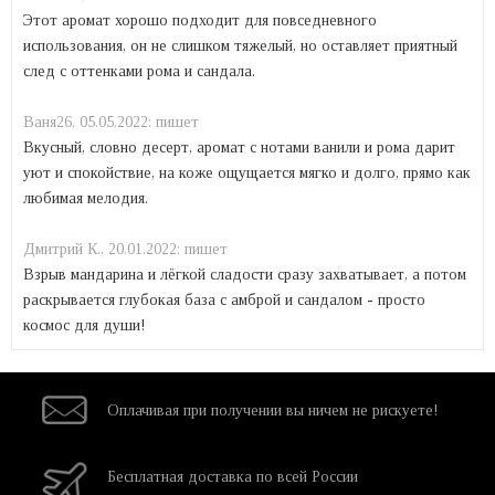
Этот аромат хорошо подходит для повседневного
использования, он не слишком тяжелый, но оставляет приятный
след с оттенками рома и сандала.
Ваня26,
05.05.2022:
пишет
Вкусный, словно десерт, аромат с нотами ванили и рома дарит
уют и спокойствие, на коже ощущается мягко и долго, прямо как
любимая мелодия.
Дмитрий К.,
20.01.2022:
пишет
Взрыв мандарина и лёгкой сладости сразу захватывает, а потом
раскрывается глубокая база с амброй и сандалом - просто
космос для души!
Оплачивая при
получении вы
ничем не рискуете!
Бесплатная
доставка
по всей России