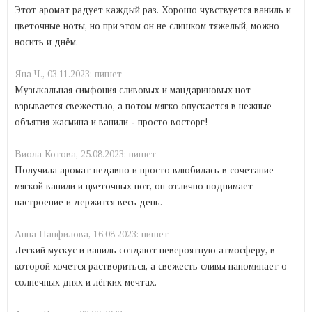
Этот аромат радует каждый раз. Хорошо чувствуется ваниль и
цветочные ноты, но при этом он не слишком тяжелый, можно
носить и днём.
Яна Ч.,
03.11.2023:
пишет
Музыкальная симфония сливовых и мандариновых нот
взрывается свежестью, а потом мягко опускается в нежные
объятия жасмина и ванили - просто восторг!
Виола Котова,
25.08.2023:
пишет
Получила аромат недавно и просто влюбилась в сочетание
мягкой ванили и цветочных нот, он отлично поднимает
настроение и держится весь день.
Анна Панфилова,
16.08.2023:
пишет
Легкий мускус и ваниль создают невероятную атмосферу, в
которой хочется раствориться, а свежесть сливы напоминает о
солнечных днях и лёгких мечтах.