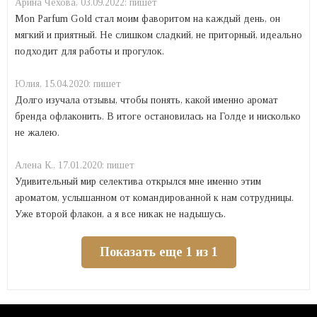
Арина Чехова,
03.09.2022:
пишет
Mon Parfum Gold стал моим фаворитом на каждый день, он
мягкий и приятный. Не слишком сладкий, не приторный, идеально
подходит для работы и прогулок.
Юлия,
15.04.2020:
пишет
Долго изучала отзывы, чтобы понять, какой именно аромат
бренда офлаконить. В итоге остановилась на Голде и нисколько
не жалею.
Алена К.,
17.01.2020:
пишет
Удивительный мир селектива открылся мне именно этим
ароматом, услышанном от командированной к нам сотрудницы.
Уже второй флакон, а я все никак не надышусь.
Показать еще 1 из 1