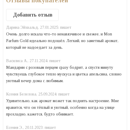
Отзывы покупателей
Добавить отзыв
Дарина Эйхвальд,
27.01.2025:
пишет
Очень долго искала что-то ненавязчивое и свежее, и Mon
Parfum Gold идеально подошёл. Легкий, но заметный аромат,
который не надоедает за день.
Василиса А.,
27.11.2024:
пишет
Мандарин с розовым перцем сразу бодрит, а спустя минуту
чувствуешь глубокое тепло мускуса и цветка апельсина, словно
уютный вечер дома с любимым.
Ксения Белелова,
25.09.2024:
пишет
Удивительно, как аромат может так поднять настроение. Мне
нравится, что он тёплый и уютный, особенно когда на улице
прохладно, кажется, будто обнимает.
Есения Э.,
20.11.2023:
пишет