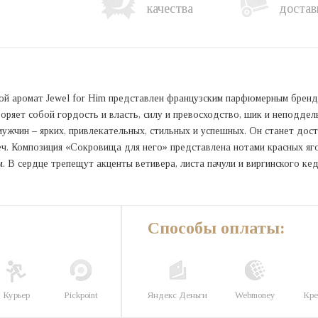
качества
достав
ой аромат Jewel for Him представлен французским парфюмерным брендо
воряет собой гордость и власть, силу и превосходство, шик и неподд
ужчин – ярких, привлекательных, стильных и успешных. Он станет дос
ч. Композиция «Сокровища для него» представлена нотами красных яго
 В сердце трепещут акценты ветивера, листа пачули и виргинского кедр
Способы оплаты:
Курьер
Pickpoint
Яндекс Деньги
Webmoney
Кре