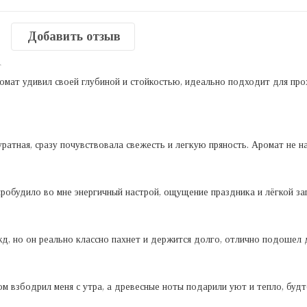
Добавить отзыв
т
омат удивил своей глубиной и стойкостью, идеально подходит для про
ратная, сразу почувствовала свежесть и легкую пряность. Аромат не н
робудило во мне энергичный настрой, ощущение праздника и лёгкой заг
д, но он реально классно пахнет и держится долго, отлично подошел д
 взбодрил меня с утра, а древесные ноты подарили уют и тепло, будто