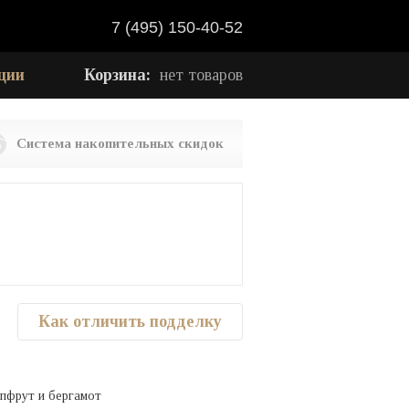
7 (495) 150-40-52
ции
Корзина:
нет товаров
Система накопительных скидок
Как отличить подделку
йпфрут и бергамот