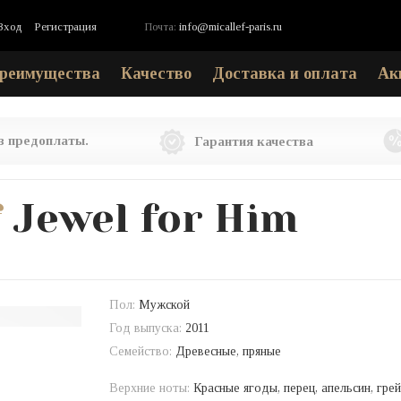
Вход
Регистрация
Почта:
info@micallef-paris.ru
реимущества
Качество
Доставка и оплата
Ак
ез предоплаты.
Гарантия качества
f
Jewel for Him
Пол:
Мужской
Год выпуска:
2011
Семейство:
Древесные, пряные
Верхние ноты:
Красные ягоды, перец, апельсин, гре