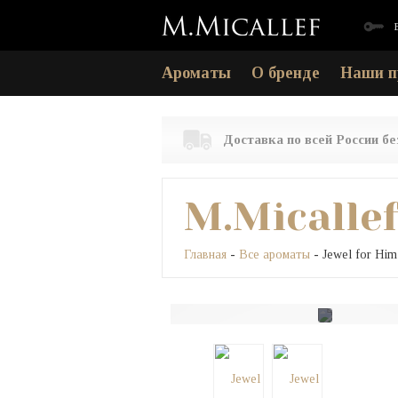
Ароматы
О бренде
Наши п
Доставка по всей России б
M.Micalle
Главная
-
Все ароматы
- Jewel for Him