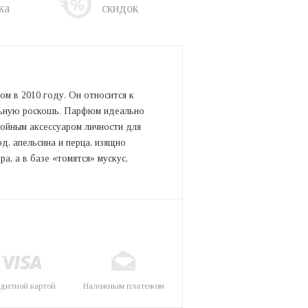
ка
скидок
м в 2010 году. Он относится к
ельную роскошь. Парфюм идеально
тойным аксессуаром личности для
д, апельсина и перца, изящно
а, а в базе «томятся» мускус,
дитной картой
Наложным платежом