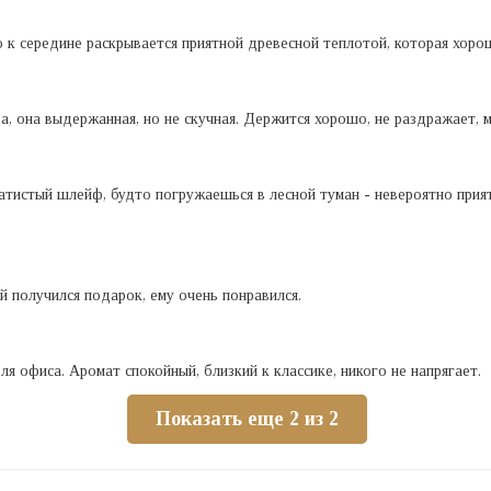
о к середине раскрывается приятной древесной теплотой, которая хоро
ва, она выдержанная, но не скучная. Держится хорошо, не раздражает, 
хатистый шлейф, будто погружаешься в лесной туман - невероятно при
й получился подарок, ему очень понравился.
я офиса. Аромат спокойный, близкий к классике, никого не напрягает.
Показать еще 2 из 2