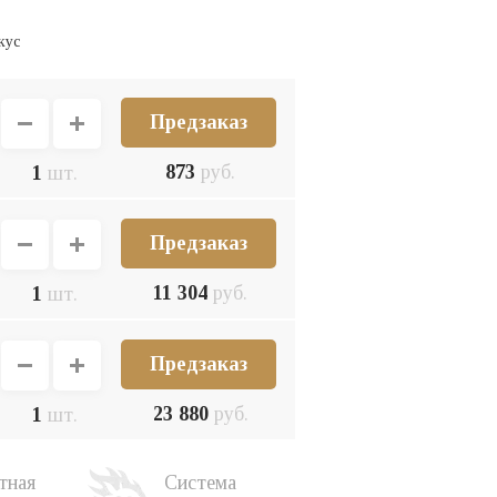
кус
Предзаказ
873
руб.
1
шт.
Предзаказ
11 304
руб.
1
шт.
Предзаказ
23 880
руб.
1
шт.
тная
Система