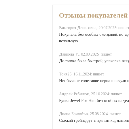
Отзывы покупателей
Виктория Денисовна,
20.07.2025:
пише
Покупала без особых ожиданий, но ар
использую.
Даниэла У.,
02.03.2025:
пишет
Доставка была быстрой, упаковка акку
Тоня25,
16.11.2024:
пишет
Необычное сочетание перца и пачули п
Андрей Рябинюк,
25.10.2024:
пишет
Купил Jewel For Him без особых надеж
Диана Бриллёва,
25.08.2024:
пишет
Свежий грейпфрут с пряным кардамоном