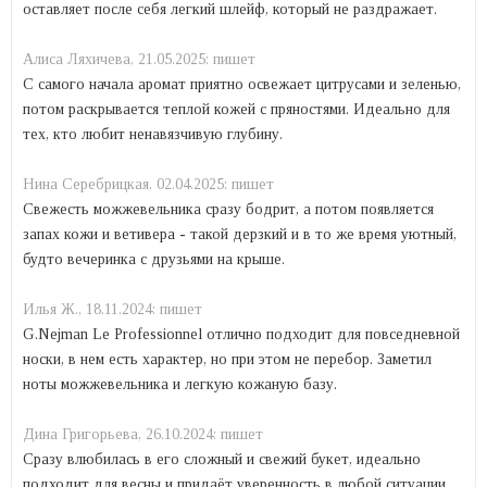
оставляет после себя легкий шлейф, который не раздражает.
Алиса Ляхичева,
21.05.2025:
пишет
С самого начала аромат приятно освежает цитрусами и зеленью,
потом раскрывается теплой кожей с пряностями. Идеально для
тех, кто любит ненавязчивую глубину.
Нина Серебрицкая,
02.04.2025:
пишет
Свежесть можжевельника сразу бодрит, а потом появляется
запах кожи и ветивера - такой дерзкий и в то же время уютный,
будто вечеринка с друзьями на крыше.
Илья Ж.,
18.11.2024:
пишет
G.Nejman Le Professionnel отлично подходит для повседневной
носки, в нем есть характер, но при этом не перебор. Заметил
ноты можжевельника и легкую кожаную базу.
Дина Григорьева,
26.10.2024:
пишет
Сразу влюбилась в его сложный и свежий букет, идеально
подходит для весны и придаёт уверенность в любой ситуации.