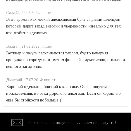
Сала41,
22.08.2024:
пишет
Этот аромат как лёгкий апельсиновый бриз с пряным шлейфом,
который дарит заряд энергии и уверенности, идеально для тех,
кто любит выделяться.
Валя Г.,
21.02.2022:
пишет
Ветивер и пачули раскрываются теплом, будто вечерняя
прогулка по городу под светом фонарей - чувственно, стильно и
немного загадочно.
Дмитрий,
17.07.2014:
пишет
Хороший одеколон, близкий к классике. Очень ощутим
можжевельник и нотка дорогого алкоголя.. Всем он хорош, но
еще бы стойкости побольше ))
Оплачивая при
получении вы
ничем не рискуете!