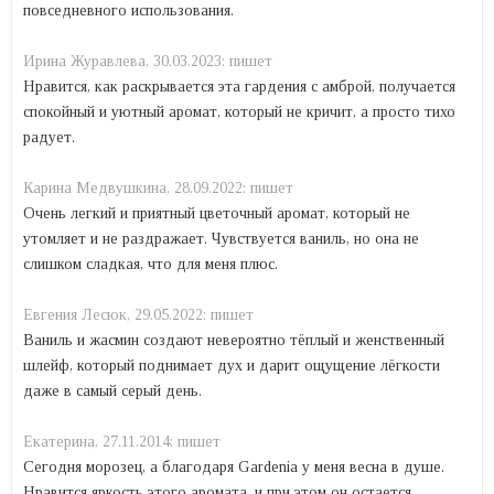
повседневного использования.
Ирина Журавлева,
30.03.2023:
пишет
Нравится, как раскрывается эта гардения с амброй, получается
спокойный и уютный аромат, который не кричит, а просто тихо
радует.
Карина Mедвушкина,
28.09.2022:
пишет
Очень легкий и приятный цветочный аромат, который не
утомляет и не раздражает. Чувствуется ваниль, но она не
слишком сладкая, что для меня плюс.
Евгения Лесюк,
29.05.2022:
пишет
Ваниль и жасмин создают невероятно тёплый и женственный
шлейф, который поднимает дух и дарит ощущение лёгкости
даже в самый серый день.
Екатерина,
27.11.2014:
пишет
Сегодня морозец, а благодаря Gardenia у меня весна в душе.
Нравится яркость этого аромата, и при этом он остается