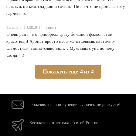
нежным, мягким, сладким и сочным. Ни на что не променяю эту
гардению.
Татьяна,
13.08.2014:
пишет
Очень рада, что приобрела сразу большой флакон этой
красотищи! Аромат просто мега-женственный, цветочно-
сладостный, томно-сливочный… Мужчины с ума по нему
сходят! :)
Показать еще 4 из 4
Оплачивая при
получении вы
ничем не рискуете!
Бесплатная
доставка
по всей России