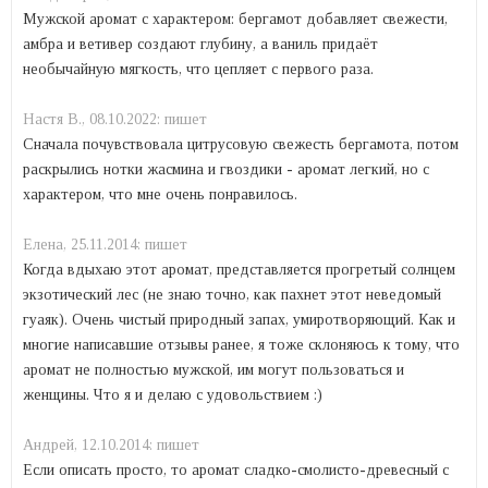
Мужской аромат с характером: бергамот добавляет свежести,
амбра и ветивер создают глубину, а ваниль придаёт
необычайную мягкость, что цепляет с первого раза.
Настя В.,
08.10.2022:
пишет
Сначала почувствовала цитрусовую свежесть бергамота, потом
раскрылись нотки жасмина и гвоздики - аромат легкий, но с
характером, что мне очень понравилось.
Елена,
25.11.2014:
пишет
Когда вдыхаю этот аромат, представляется прогретый солнцем
экзотический лес (не знаю точно, как пахнет этот неведомый
гуаяк). Очень чистый природный запах, умиротворяющий. Как и
многие написавшие отзывы ранее, я тоже склоняюсь к тому, что
аромат не полностью мужской, им могут пользоваться и
женщины. Что я и делаю с удовольствием :)
Андрей,
12.10.2014:
пишет
Если описать просто, то аромат сладко-смолисто-древесный с