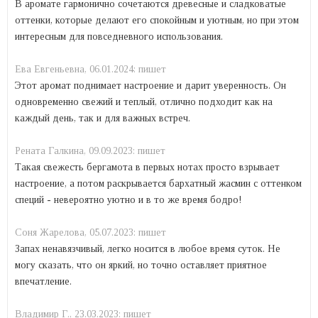
В аромате гармонично сочетаются древесные и сладковатые
оттенки, которые делают его спокойным и уютным, но при этом
интересным для повседневного использования.
Ева Евгеньевна,
06.01.2024:
пишет
Этот аромат поднимает настроение и дарит уверенность. Он
одновременно свежий и теплый, отлично подходит как на
каждый день, так и для важных встреч.
Рената Галкина,
09.09.2023:
пишет
Такая свежесть бергамота в первых нотах просто взрывает
настроение, а потом раскрывается бархатный жасмин с оттенком
специй - невероятно уютно и в то же время бодро!
Соня Жарелова,
05.07.2023:
пишет
Запах ненавязчивый, легко носится в любое время суток. Не
могу сказать, что он яркий, но точно оставляет приятное
впечатление.
Владимир Г.,
23.03.2023:
пишет