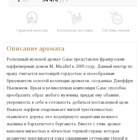
Гарантия качества
Бесплатная доставка
Система скидок
Описание аромата
Роскошный мужской аромат Gaiac представлен французским
парфюмерным домом M. Micallef в 2005 году. Данный нектар по
праву считается настоящей гордостью и своеобразным
бриллиантом золотой коллекции ароматов, созданных Джеффри
Ньюманом. Яркая и великолепная композиция Gaiac способна
преобразить образ любого мужчины, придав ему обаяние,
уверенность в себе и готовность добиться поставленной цели.
Вначале парфюм очаровывает мягкой чувственностью
гваякового дерева, что подчёркнуто акцентами нежного
жасмина и бархатистого бергамота. Вместе с этим, аромат
наполнен мягкостью и лёгкостью терпкой герани, которая
незаметно переливается едва слышимыми оттенками тёплой и