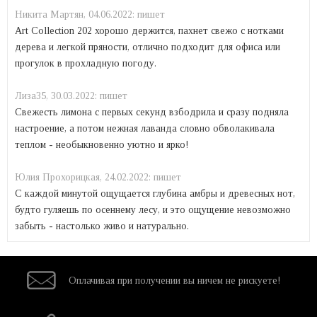
Никита Mартян,
04.06.2022:
пишет
Art Collection 202 хорошо держится, пахнет свежо с нотками
дерева и легкой пряности, отлично подходит для офиса или
прогулок в прохладную погоду.
Лиза35,
30.03.2022:
пишет
Свежесть лимона с первых секунд взбодрила и сразу подняла
настроение, а потом нежная лаванда словно обволакивала
теплом - необыкновенно уютно и ярко!
Юлия Прохорицкая,
24.02.2022:
пишет
С каждой минутой ощущается глубина амбры и древесных нот,
будто гуляешь по осеннему лесу, и это ощущение невозможно
забыть - настолько живо и натурально.
Оплачивая при
получении вы
ничем не рискуете!