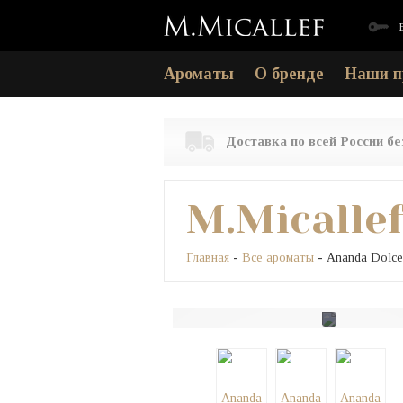
Ароматы
О бренде
Наши п
Доставка по всей России б
M.Micalle
Главная
-
Все ароматы
- Ananda Dolce