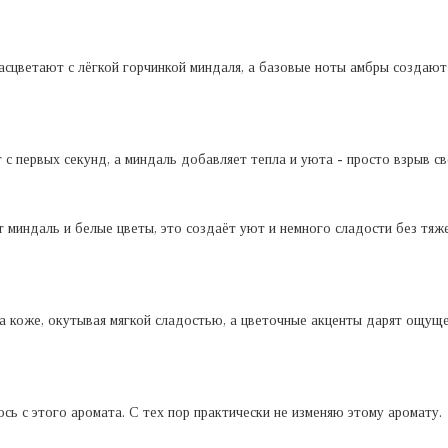
расцветают с лёгкой горчинкой миндаля, а базовые ноты амбры создают
 с первых секунд, а миндаль добавляет тепла и уюта - просто взрыв с
т миндаль и белые цветы, это создаёт уют и немного сладости без тяж
а коже, окутывая мягкой сладостью, а цветочные акценты дарят ощуще
сь с этого аромата. С тех пор практически не изменяю этому аромату.