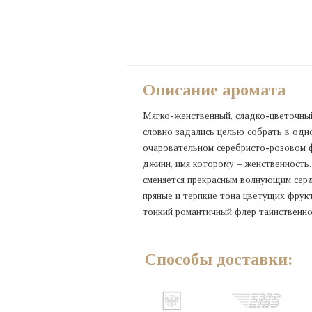
Описание аромата
Мягко-женственный, сладко-цветочны
словно задались целью собрать в одн
очаровательном серебристо-розовом ф
джинн, имя которому – женственность.
сменяется прекрасным волнующим серд
пряные и терпкие тона цветущих фрук
тонкий романтичный флер таинственно
Способы доставки: