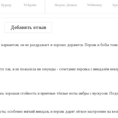
Курьер
Pickpoint
Яндекс Деньги
Webmoney
Кре
Добавить отзыв
вариантом, он не раздражает и хорошо держится. Персик и бобы тонк
о так, и не пожалела ни секунды - сочетание персика с миндалём нев
ась хорошая стойкость и приятные тёплые ноты амбры с мускусом. Подх
уты, особенно мягкий миндаль и персик дарят лёгкое настроение на ве