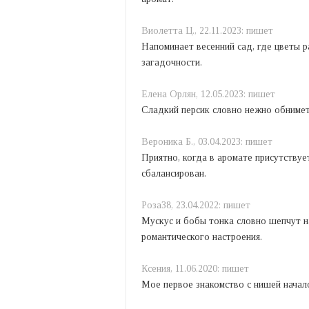
Виолетта Ц.,
22.11.2023:
пишет
Напоминает весенний сад, где цветы 
загадочности.
Елена Орлян,
12.05.2023:
пишет
Сладкий персик словно нежно обнимет
Вероника Б.,
03.04.2023:
пишет
Приятно, когда в аромате присутствуе
сбалансирован.
Роза38,
23.04.2022:
пишет
Мускус и бобы тонка словно шепчут н
романтического настроения.
Ксения,
11.06.2020:
пишет
Мое первое знакомство с нишей начало