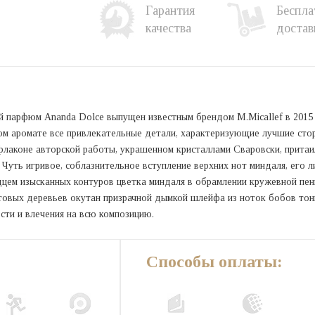
Гарантия
Беспла
качества
достав
й парфюм Ananda Dolce выпущен известным брендом M.Micallef в 2015
ом аромате все привлекательные детали, характеризующие лучшие сто
лаконе авторской работы, украшенном кристаллами Сваровски, притаи
 Чуть игривое, соблазнительное вступление верхних нот миндаля, его л
цем изысканных контуров цветка миндаля в обрамлении кружевной пен
товых деревьев окутан призрачной дымкой шлейфа из ноток бобов тон
сти и влечения на всю композицию.
Способы оплаты: