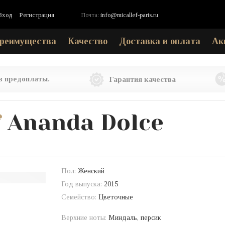
Вход
Регистрация
Почта:
info@micallef-paris.ru
реимущества
Качество
Доставка и оплата
Ак
ез предоплаты.
Гарантия качества
f
Ananda Dolce
Пол:
Женский
Год выпуска:
2015
Семейство:
Цветочные
Верхние ноты:
Миндаль, персик